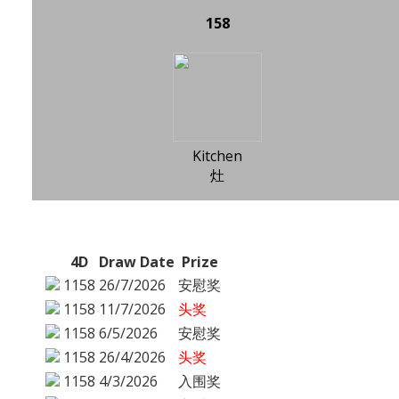
158
Kitchen
灶
4D
Draw Date
Prize
1158
26/7/2026
安慰奖
1158
11/7/2026
头奖
1158
6/5/2026
安慰奖
1158
26/4/2026
头奖
1158
4/3/2026
入围奖