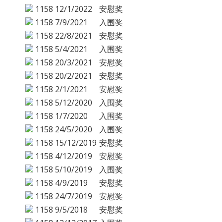
1158
12/1/2022
安慰奖
1158
7/9/2021
入围奖
1158
22/8/2021
安慰奖
1158
5/4/2021
入围奖
1158
20/3/2021
安慰奖
1158
20/2/2021
安慰奖
1158
2/1/2021
安慰奖
1158
5/12/2020
入围奖
1158
1/7/2020
入围奖
1158
24/5/2020
入围奖
1158
15/12/2019
安慰奖
1158
4/12/2019
安慰奖
1158
5/10/2019
入围奖
1158
4/9/2019
安慰奖
1158
24/7/2019
安慰奖
1158
9/5/2018
安慰奖