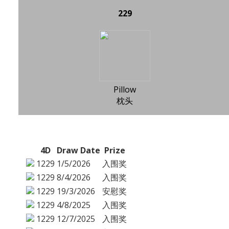
229
Pillow
枕头
4D
Draw Date
Prize
1229
1/5/2026
入围奖
1229
8/4/2026
入围奖
1229
19/3/2026
安慰奖
1229
4/8/2025
入围奖
1229
12/7/2025
入围奖