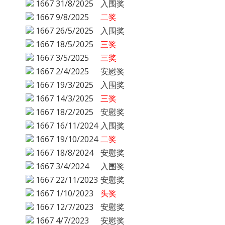
1667
31/8/2025
入围奖
1667
9/8/2025
二奖
1667
26/5/2025
入围奖
1667
18/5/2025
三奖
1667
3/5/2025
三奖
1667
2/4/2025
安慰奖
1667
19/3/2025
入围奖
1667
14/3/2025
三奖
1667
18/2/2025
安慰奖
1667
16/11/2024
入围奖
1667
19/10/2024
二奖
1667
18/8/2024
安慰奖
1667
3/4/2024
入围奖
1667
22/11/2023
安慰奖
1667
1/10/2023
头奖
1667
12/7/2023
安慰奖
1667
4/7/2023
安慰奖