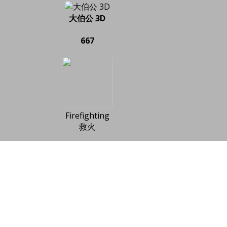
大伯公 3D
667
Firefighting
救火