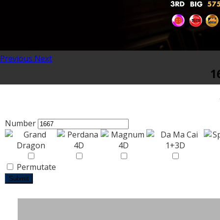
Previous
Next
1
Number
Permutate
Submit