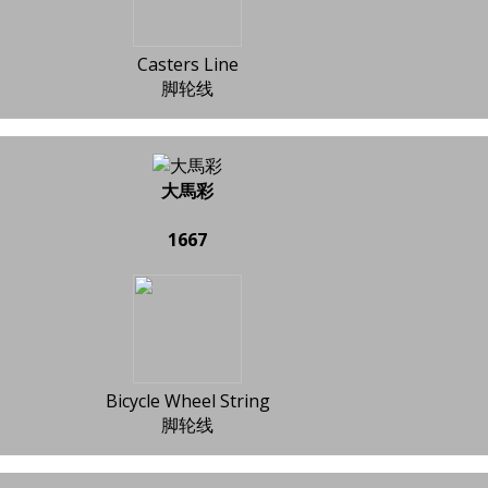
Casters Line
脚轮线
大馬彩
1667
Bicycle Wheel String
脚轮线