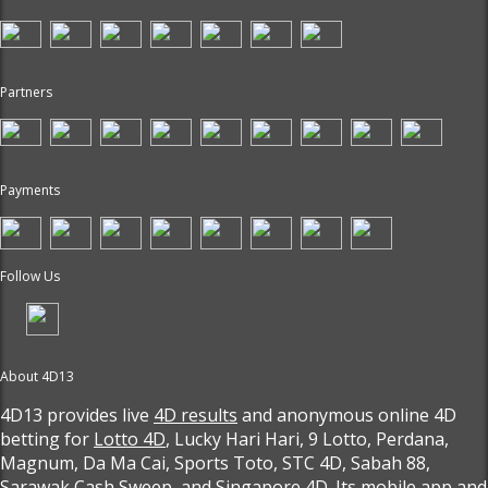
Partners
Payments
Follow Us
About 4D13
4D13 provides live
4D results
and anonymous online 4D
betting for
Lotto 4D
, Lucky Hari Hari, 9 Lotto, Perdana,
Magnum, Da Ma Cai, Sports Toto, STC 4D, Sabah 88,
Sarawak Cash Sweep, and Singapore 4D. Its mobile app and