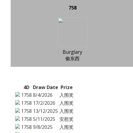
758
Burglary
偷东西
4D
Draw Date
Prize
1758
8/4/2026
入围奖
1758
17/2/2026
入围奖
1758
13/12/2025
入围奖
1758
5/11/2025
安慰奖
1758
9/8/2025
入围奖