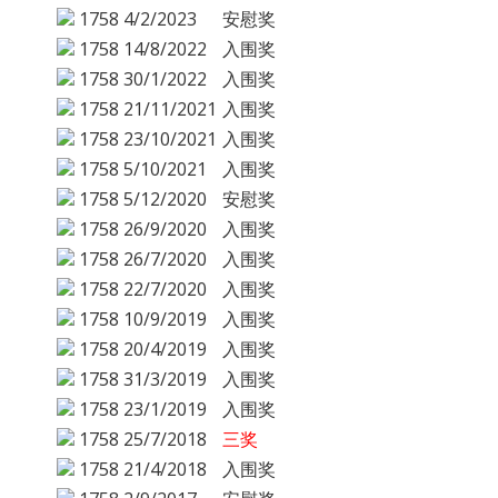
1758
4/2/2023
安慰奖
1758
14/8/2022
入围奖
1758
30/1/2022
入围奖
1758
21/11/2021
入围奖
1758
23/10/2021
入围奖
1758
5/10/2021
入围奖
1758
5/12/2020
安慰奖
1758
26/9/2020
入围奖
1758
26/7/2020
入围奖
1758
22/7/2020
入围奖
1758
10/9/2019
入围奖
1758
20/4/2019
入围奖
1758
31/3/2019
入围奖
1758
23/1/2019
入围奖
1758
25/7/2018
三奖
1758
21/4/2018
入围奖