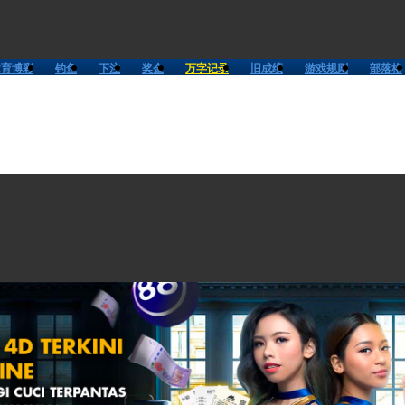
体育博彩
钓鱼
下注
奖金
万字记录
旧成绩
游戏规则
部落格