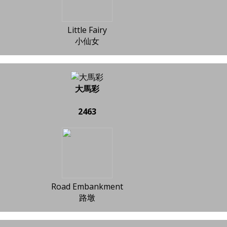
Little Fairy
小仙女
大馬彩
2463
Road Embankment
路墩