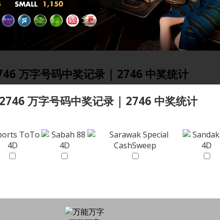
746 万字号码中奖记录 | 2746 中奖统计
2746 万字号码中奖记录 | 2746 中奖统计