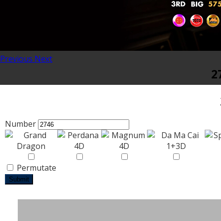
Previous
Next
2
Number
Permutate
Submit