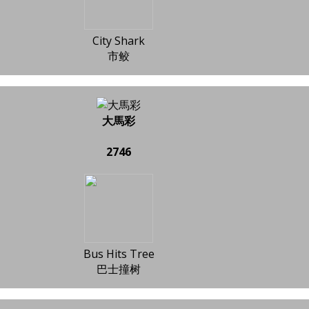
City Shark
市鲛
大馬彩
2746
Bus Hits Tree
巴士撞树