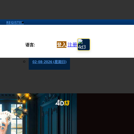
REGISTER
06-08-2026 (星期四)
05-08-2026 (星期三)
登入
注册
语言:
04-08-2026 (星期二)
03-08-2026 (星期一)
02-08-2026 (星期日)