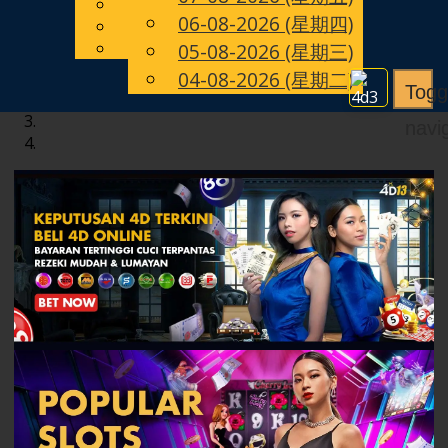
English
06-08-2026 (星期四)
CN
Chinese
Malay
05-08-2026 (星期三)
04-08-2026 (星期二)
Togg
navi