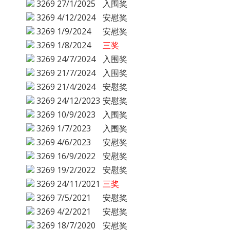
3269
27/1/2025
入围奖
3269
4/12/2024
安慰奖
3269
1/9/2024
安慰奖
3269
1/8/2024
三奖
3269
24/7/2024
入围奖
3269
21/7/2024
入围奖
3269
21/4/2024
安慰奖
3269
24/12/2023
安慰奖
3269
10/9/2023
入围奖
3269
1/7/2023
入围奖
3269
4/6/2023
安慰奖
3269
16/9/2022
安慰奖
3269
19/2/2022
安慰奖
3269
24/11/2021
三奖
3269
7/5/2021
安慰奖
3269
4/2/2021
安慰奖
3269
18/7/2020
安慰奖