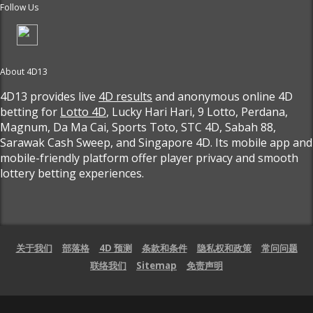
Follow Us
About 4D13
4D13 provides live
4D results
and anonymous online 4D
betting for
Lotto 4D
, Lucky Hari Hari, 9 Lotto, Perdana,
Magnum, Da Ma Cai, Sports Toto, STC 4D, Sabah 88,
Sarawak Cash Sweep, and Singapore 4D. Its mobile app and
mobile-friendly platform offer player privacy and smooth
lottery betting experiences.
关于我们
部落格
4D 预测
条款和条件
隐私权和政策
常问问题
联络我们
Sitemap
免责声明