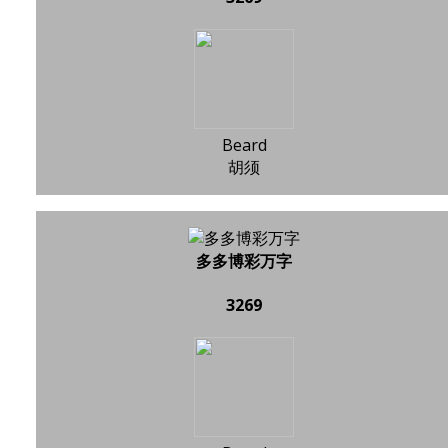
Beard
胡须
多多博彩万字
3269