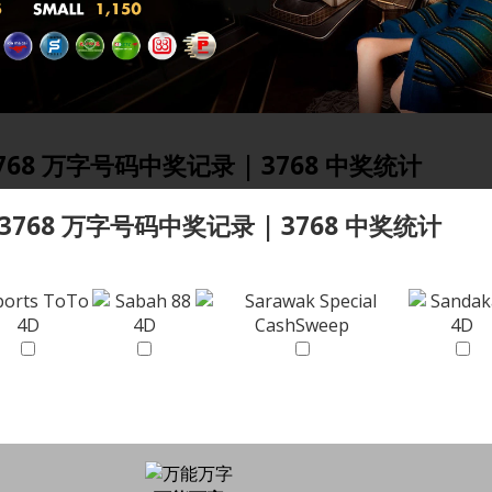
768 万字号码中奖记录 | 3768 中奖统计
3768 万字号码中奖记录 | 3768 中奖统计