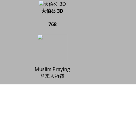
大伯公 3D
768
Muslim Praying
马来人祈祷