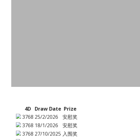
4D
Draw Date
Prize
3768
25/2/2026
安慰奖
3768
18/1/2026
安慰奖
3768
27/10/2025
入围奖