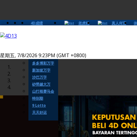
4D成绩
老虎机
真人何官
豪龙
Perdana 4D
万能万字
星期五, 7/8/2026 9:23PM (GMT +0800)
大馬彩
多多博彩万字
新加坡万字
沙巴万字
砂勞越大万
山打根赛马会
特别期
9 Lotto
天天好运