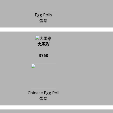
Egg Rolls
蛋卷
大馬彩
3768
Chinese Egg Roll
蛋卷