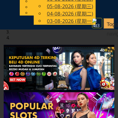
English
05-08-2026 (星期三)
CN
Chinese
Malay
04-08-2026 (星期二)
03-08-2026 (星期一)
Togg
navi