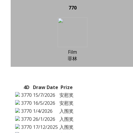
770
Film
菲林
4D
Draw Date
Prize
3770
15/7/2026
安慰奖
3770
16/5/2026
安慰奖
3770
1/4/2026
入围奖
3770
26/1/2026
入围奖
3770
17/12/2025
入围奖