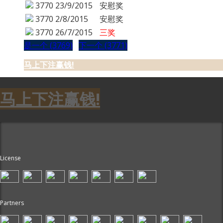
3770
23/9/2015
安慰奖
3770
2/8/2015
安慰奖
3770
26/7/2015
三奖
是一个 (3769)
下一个 (3771)
马上下注赢钱!
马上下注赢钱!
License
Partners