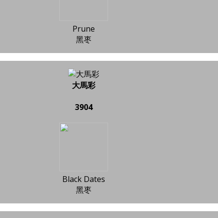
Prune
黑枣
大馬彩
3904
Black Dates
黑枣