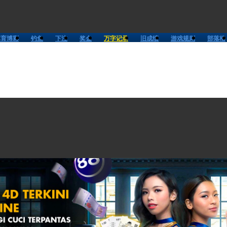
体育博彩
钓鱼
下注
奖金
万字记录
旧成绩
游戏规则
部落格