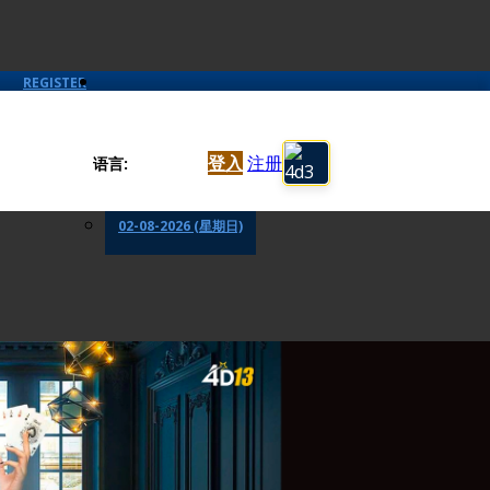
REGISTER
06-08-2026 (星期四)
05-08-2026 (星期三)
登入
注册
语言:
04-08-2026 (星期二)
03-08-2026 (星期一)
02-08-2026 (星期日)