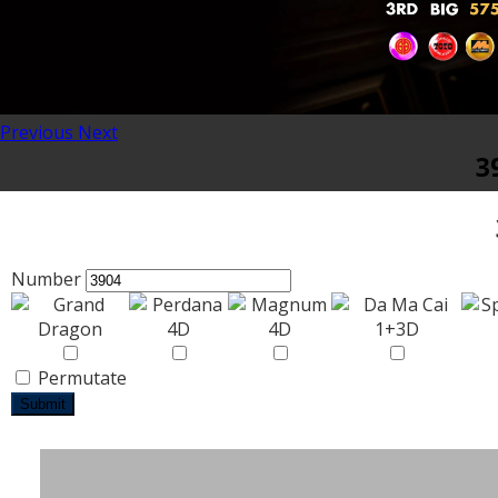
Previous
Next
3
Number
Permutate
Submit