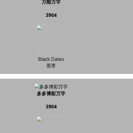
万能万字
3904
Black Dates
黑枣
多多博彩万字
3904