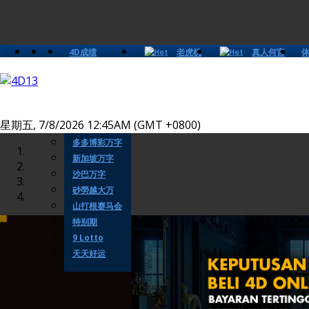
4D成绩
老虎机
真人何官
豪龙
Perdana 4D
万能万字
星期五, 7/8/2026 12:45AM (GMT +0800)
大馬彩
多多博彩万字
新加坡万字
沙巴万字
砂勞越大万
山打根赛马会
特别期
9 Lotto
天天好运