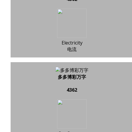
Electricity
电流
多多博彩万字
4362