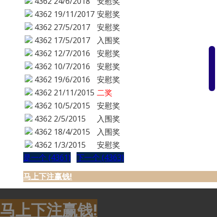
4362
24/6/2018
安慰奖
4362
19/11/2017
安慰奖
4362
27/5/2017
安慰奖
4362
17/5/2017
入围奖
4362
12/7/2016
安慰奖
4362
10/7/2016
安慰奖
4362
19/6/2016
安慰奖
4362
21/11/2015
二奖
4362
10/5/2015
安慰奖
4362
2/5/2015
入围奖
4362
18/4/2015
入围奖
4362
1/3/2015
安慰奖
是一个 (4361)
下一个 (4363)
马上下注赢钱!
马上下注赢钱!