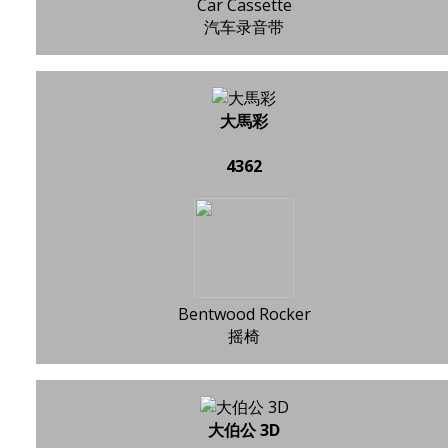
Car Cassette
汽车录音带
大馬彩
4362
Bentwood Rocker
摇椅
大伯公 3D