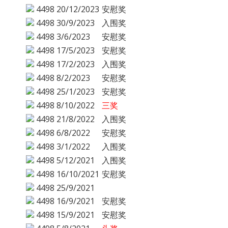
4498
20/12/2023
安慰奖
4498
30/9/2023
入围奖
4498
3/6/2023
安慰奖
4498
17/5/2023
安慰奖
4498
17/2/2023
入围奖
4498
8/2/2023
安慰奖
4498
25/1/2023
安慰奖
4498
8/10/2022
三奖
4498
21/8/2022
入围奖
4498
6/8/2022
安慰奖
4498
3/1/2022
入围奖
4498
5/12/2021
入围奖
4498
16/10/2021
安慰奖
4498
25/9/2021
4498
16/9/2021
安慰奖
4498
15/9/2021
安慰奖