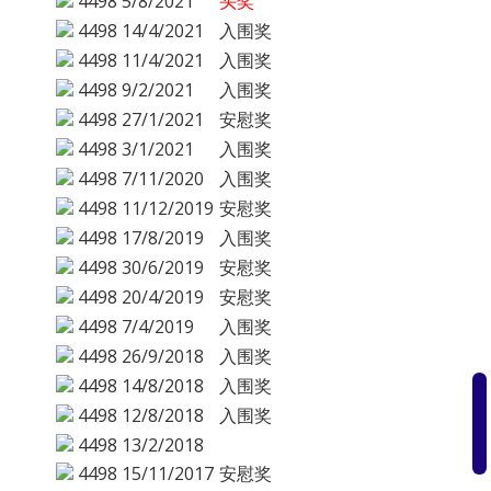
4498
5/8/2021
头奖
4498
14/4/2021
入围奖
4498
11/4/2021
入围奖
4498
9/2/2021
入围奖
4498
27/1/2021
安慰奖
4498
3/1/2021
入围奖
4498
7/11/2020
入围奖
4498
11/12/2019
安慰奖
4498
17/8/2019
入围奖
4498
30/6/2019
安慰奖
4498
20/4/2019
安慰奖
4498
7/4/2019
入围奖
4498
26/9/2018
入围奖
4498
14/8/2018
入围奖
4498
12/8/2018
入围奖
4498
13/2/2018
4498
15/11/2017
安慰奖