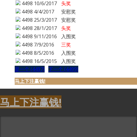
4498
10/6/2017
头奖
4498
4/4/2017
安慰奖
4498
25/3/2017
安慰奖
4498
28/1/2017
头奖
4498
9/11/2016
入围奖
4498
7/9/2016
三奖
4498
8/5/2016
入围奖
4498
16/5/2015
入围奖
是一个 (4497)
下一个 (4499)
马上下注赢钱!
马上下注赢钱!