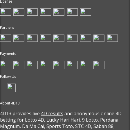
License
Partners
Payments
Follow Us
About 4D13
4D13 provides live
4D results
and anonymous online 4D
betting for
Lotto 4D
, Lucky Hari Hari, 9 Lotto, Perdana,
Magnum, Da Ma Cai, Sports Toto, STC 4D, Sabah 88,