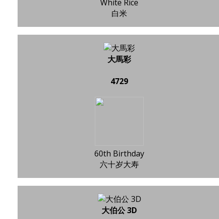
White Rice
白米
大馬彩
4729
60th Birthday
六十岁大寿
大伯公 3D