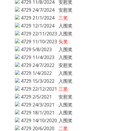
4729
11/8/2024
安慰奖
4729
24/7/2024
安慰奖
4729
21/1/2024
三奖
4729
12/1/2024
入围奖
4729
22/11/2023
入围奖
4729
11/10/2023
头奖
4729
5/8/2023
入围奖
4729
11/4/2023
入围奖
4729
24/7/2022
安慰奖
4729
1/4/2022
入围奖
4729
15/3/2022
入围奖
4729
22/12/2021
三奖
4729
2/5/2021
安慰奖
4729
24/3/2021
入围奖
4729
18/1/2021
入围奖
4729
14/10/2020
入围奖
4729
20/6/2020
二奖