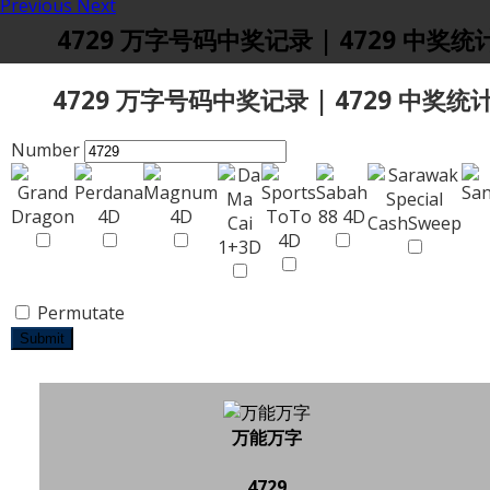
Previous
Next
4729 万字号码中奖记录 | 4729 中奖统
4729 万字号码中奖记录 | 4729 中奖统
Number
Permutate
Submit
万能万字
4729