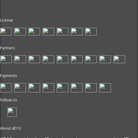
License
Partners
Payments
Follow Us
About 4D13