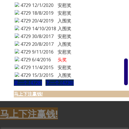
4729
12/1/2020
安慰奖
4729
18/8/2019
安慰奖
4729
20/4/2019
入围奖
4729
14/10/2018
入围奖
4729
30/8/2017
安慰奖
4729
20/8/2017
入围奖
4729
9/11/2016
安慰奖
4729
6/4/2016
头奖
4729
11/4/2015
安慰奖
4729
15/3/2015
入围奖
是一个 (4728)
下一个 (4730)
马上下注赢钱!
马上下注赢钱!