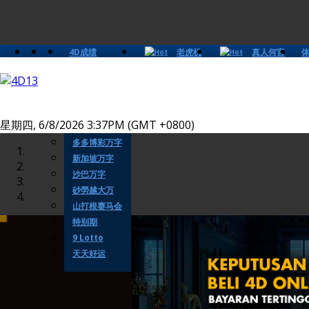
4D成绩
老虎机
真人何官
豪龙
Perdana 4D
万能万字
星期四, 6/8/2026 3:37PM (GMT +0800)
大馬彩
多多博彩万字
新加坡万字
沙巴万字
砂勞越大万
山打根赛马会
特别期
9 Lotto
天天好运