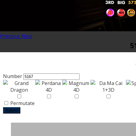
Previous
Next
5
Number
Permutate
Submit