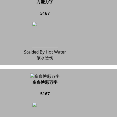
万能万字
5167
Scalded By Hot Water
滚水烫伤
多多博彩万字
5167