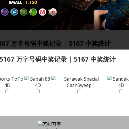
167 万字号码中奖记录 | 5167 中奖统计
5167 万字号码中奖记录 | 5167 中奖统计