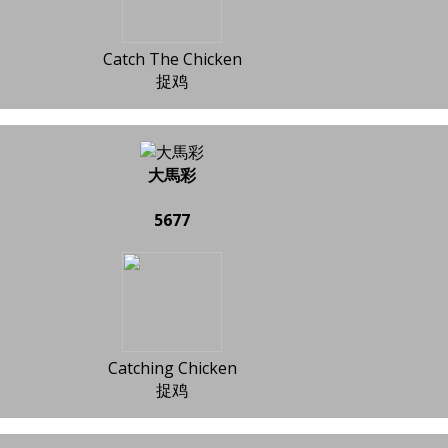
Catch The Chicken
捉鸡
大馬彩
5677
Catching Chicken
捉鸡