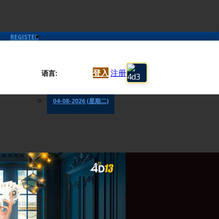
REGISTER
08-08-2026 (星期六)
07-08-2026 (星期五)
登入
注册
语言:
06-08-2026 (星期四)
05-08-2026 (星期三)
04-08-2026 (星期二)