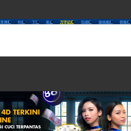
体育博彩
钓鱼
下注
奖金
万字记录
旧成绩
游戏规则
部落格