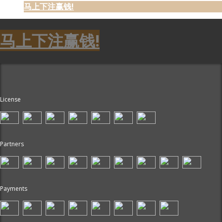
马上下注赢钱!
马上下注赢钱!
License
Partners
Payments