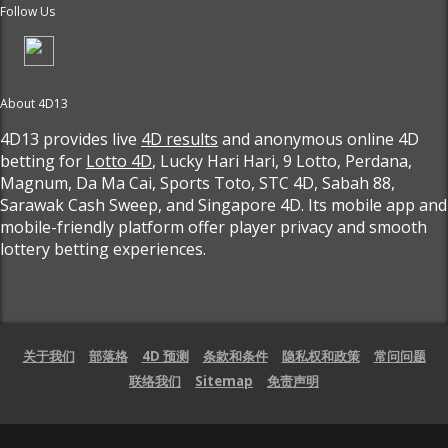
Follow Us
About 4D13
4D13 provides live
4D results
and anonymous online 4D
betting for
Lotto 4D
, Lucky Hari Hari, 9 Lotto, Perdana,
Magnum, Da Ma Cai, Sports Toto, STC 4D, Sabah 88,
Sarawak Cash Sweep, and Singapore 4D. Its mobile app and
mobile-friendly platform offer player privacy and smooth
lottery betting experiences.
关于我们
部落格
4D 预测
条款和条件
隐私权和政策
常问问题
联络我们
Sitemap
免责声明