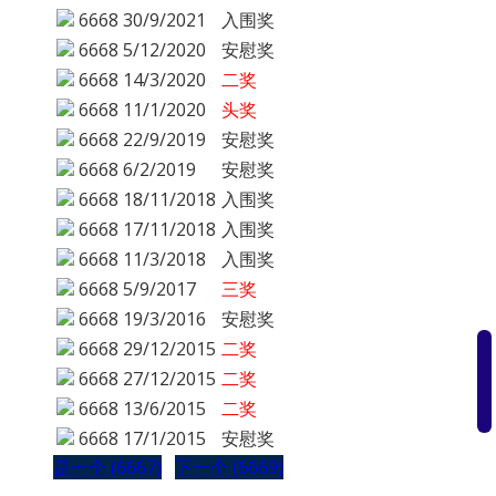
6668
30/9/2021
入围奖
6668
5/12/2020
安慰奖
6668
14/3/2020
二奖
6668
11/1/2020
头奖
6668
22/9/2019
安慰奖
6668
6/2/2019
安慰奖
6668
18/11/2018
入围奖
6668
17/11/2018
入围奖
6668
11/3/2018
入围奖
6668
5/9/2017
三奖
6668
19/3/2016
安慰奖
6668
29/12/2015
二奖
6668
27/12/2015
二奖
6668
13/6/2015
二奖
6668
17/1/2015
安慰奖
是一个 (6667)
下一个 (6669)