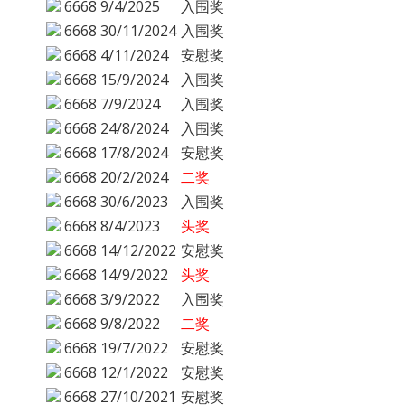
6668
9/4/2025
入围奖
6668
30/11/2024
入围奖
6668
4/11/2024
安慰奖
6668
15/9/2024
入围奖
6668
7/9/2024
入围奖
6668
24/8/2024
入围奖
6668
17/8/2024
安慰奖
6668
20/2/2024
二奖
6668
30/6/2023
入围奖
6668
8/4/2023
头奖
6668
14/12/2022
安慰奖
6668
14/9/2022
头奖
6668
3/9/2022
入围奖
6668
9/8/2022
二奖
6668
19/7/2022
安慰奖
6668
12/1/2022
安慰奖
6668
27/10/2021
安慰奖