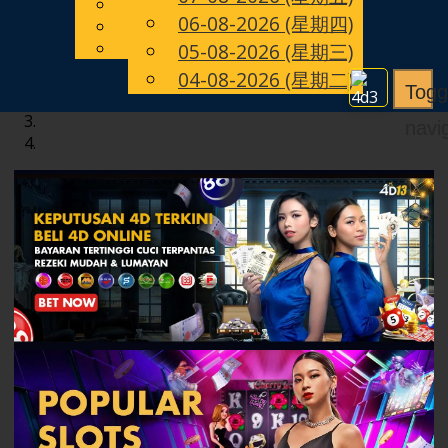
English
06-08-2026 (星期四)
CN
Chinese
Malay
05-08-2026 (星期三)
04-08-2026 (星期二)
Togg
navi