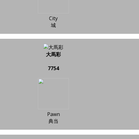
City
城
大馬彩
7754
Pawn
典当