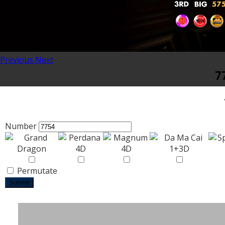
Previous
Next
7
Number
Permutate
Submit