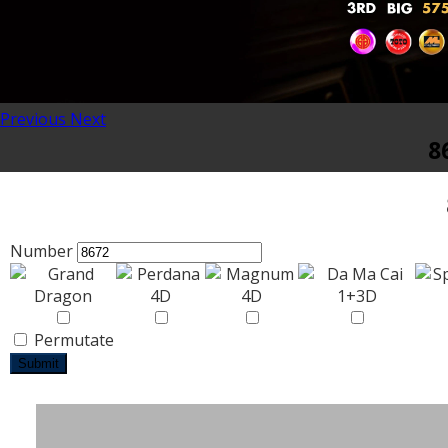
Previous
Next
8
Number
Permutate
Submit