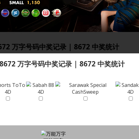
672 万字号码中奖记录 | 8672 中奖统计
8672 万字号码中奖记录 | 8672 中奖统计