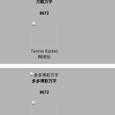
万能万字
8672
Tennis Racket
网球拍
多多博彩万字
8672