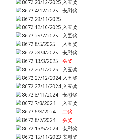
8672
28/12/2025
入围奖
8672
4/12/2025
安慰奖
8672
29/11/2025
8672
12/10/2025
入围奖
8672
25/7/2025
入围奖
8672
8/5/2025
入围奖
8672
28/4/2025
安慰奖
8672
13/3/2025
头奖
8672
26/1/2025
入围奖
8672
27/12/2024
入围奖
8672
27/11/2024
入围奖
8672
8/11/2024
安慰奖
8672
7/8/2024
入围奖
8672
6/8/2024
二奖
8672
8/7/2024
头奖
8672
15/5/2024
安慰奖
8672
15/11/2023
安慰奖