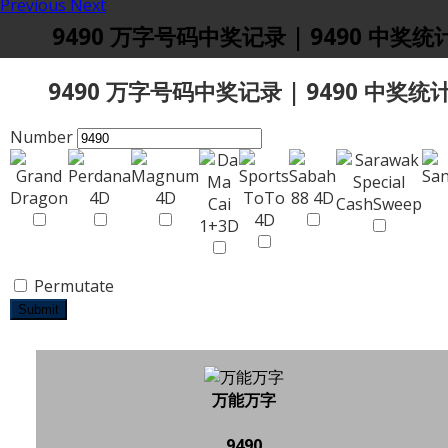
Previous
Next
9490 万字号码中奖记录 | 9490 中奖统
9490 万字号码中奖记录 | 9490 中奖统
Number
Permutate
Submit
万能万字
9490