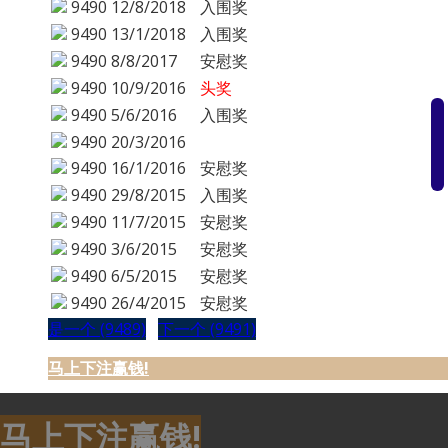
9490
12/8/2018
入围奖
9490
13/1/2018
入围奖
9490
8/8/2017
安慰奖
9490
10/9/2016
头奖
9490
5/6/2016
入围奖
9490
20/3/2016
9490
16/1/2016
安慰奖
9490
29/8/2015
入围奖
9490
11/7/2015
安慰奖
9490
3/6/2015
安慰奖
9490
6/5/2015
安慰奖
9490
26/4/2015
安慰奖
是一个 (9489)
下一个 (9491)
马上下注赢钱!
马上下注赢钱!