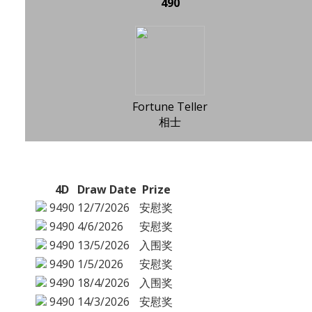
490
Fortune Teller
相士
4D
Draw Date
Prize
9490
12/7/2026
安慰奖
9490
4/6/2026
安慰奖
9490
13/5/2026
入围奖
9490
1/5/2026
安慰奖
9490
18/4/2026
入围奖
9490
14/3/2026
安慰奖