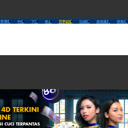
体育博彩
钓鱼
下注
奖金
万字记录
旧成绩
游戏规则
部落格