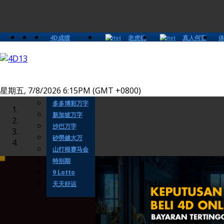
4D成绩
老虎机
真人何官
豪龙
Perdana 4D
万能万字
星期五, 7/8/2026 6:15PM (GMT +0800)
大馬彩
多多博彩万字
新加坡万字
沙巴万字
砂勞越大万
山打根赛马会
特别期
9 Lotto
天天好运