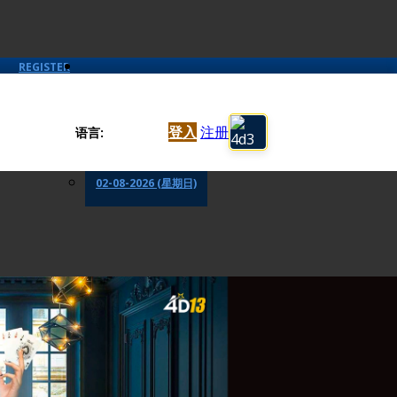
REGISTER
06-08-2026 (星期四)
05-08-2026 (星期三)
登入
注册
语言:
04-08-2026 (星期二)
03-08-2026 (星期一)
02-08-2026 (星期日)