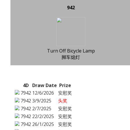
942
Turn Off Bicycle Lamp
脚车熄灯
4D
Draw Date
Prize
7942
12/6/2026
安慰奖
7942
3/9/2025
头奖
7942
2/7/2025
安慰奖
7942
22/2/2025
安慰奖
7942
26/1/2025
安慰奖