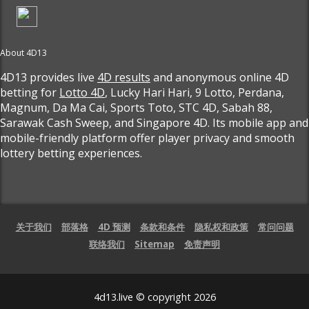
About 4D13
4D13 provides live
4D results
and anonymous online 4D
betting for
Lotto 4D
, Lucky Hari Hari, 9 Lotto, Perdana,
Magnum, Da Ma Cai, Sports Toto, STC 4D, Sabah 88,
Sarawak Cash Sweep, and Singapore 4D. Its mobile app and
mobile-friendly platform offer player privacy and smooth
lottery betting experiences.
关于我们
部落格
4D 预测
条款和条件
隐私权和政策
常问问题
联络我们
Sitemap
免责声明
4d13.live © copyright 2026