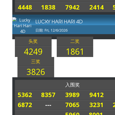
4448
1838
7942
2414
LUCKY HARI HARI 4D
日期: Fri, 12/6/2026
头奖
二奖
4249
1861
三奖
3826
入围奖
5362
8357
3989
9412
6872
---
7065
3231
---
5960
8001