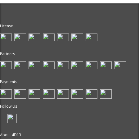
License
Partners
Payments
Follow Us
About 4D13