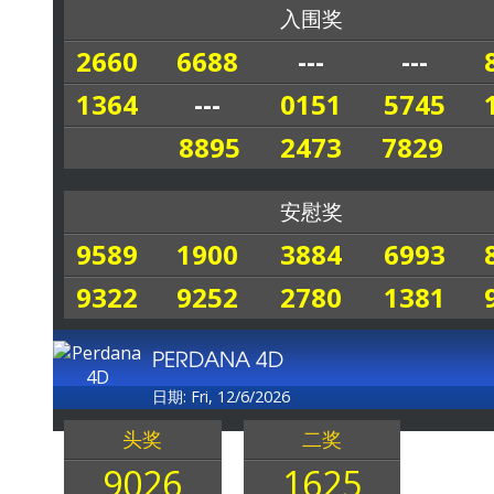
入围奖
2660
6688
---
---
1364
---
0151
5745
8895
2473
7829
安慰奖
9589
1900
3884
6993
9322
9252
2780
1381
PERDANA 4D
日期: Fri, 12/6/2026
头奖
二奖
9026
1625