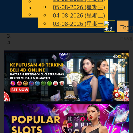
English
05-08-2026 (星期三)
CN
Chinese
Malay
04-08-2026 (星期二)
03-08-2026 (星期一)
Togg
navi