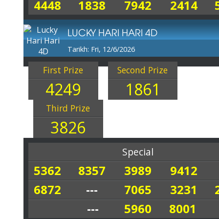
4448
1838
7942
2414
LUCKY HARI HARI 4D
Tarikh: Fri, 12/6/2026
First Prize
Second Prize
4249
1861
Third Prize
3826
Special
5362
8357
3989
9412
6872
---
7065
3231
---
5960
8001