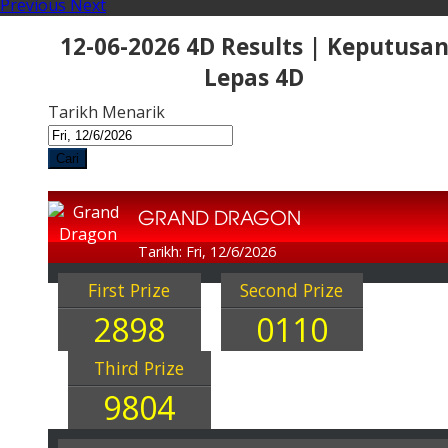
Previous
Next
12-06-2026 4D Results | Keputusa
Lepas 4D
Tarikh Menarik
Cari
GRAND DRAGON
Tarikh: Fri, 12/6/2026
First Prize
Second Prize
2898
0110
Third Prize
9804