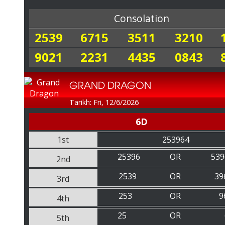
Consolation
2539
6715
3511
3210
9021
2231
4435
0843
GRAND DRAGON
Tarikh: Fri, 12/6/2026
6D
1st
253964
25396
OR
539
2nd
2539
OR
39
3rd
253
OR
9
4th
25
OR
5th