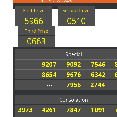
Tarikh: Fri, 12/6/2026
First Prize
Second Prize
5966
0510
Third Prize
0663
Special
---
9207
9092
7546
---
8654
9676
6342
---
7956
2744
Consolation
3973
4261
7847
1091