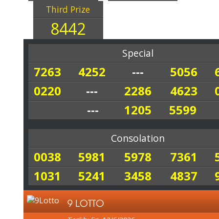
Third Prize
8442
Special
7263
4252
---
5056
0220
---
2286
4623
---
1205
5599
Consolation
0038
5981
5978
7361
1031
5241
3458
4837
9 LOTTO