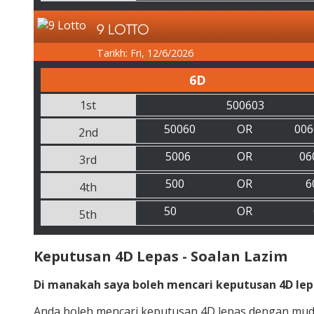
9 LOTTO
Tarikh: Fri, 12/6/2026
6D
1st
500603
50060
OR
006
2nd
5006
OR
06
3rd
500
OR
6
4th
50
OR
5th
Keputusan 4D Lepas - Soalan Lazim
Di manakah saya boleh mencari keputusan 4D lep
Anda boleh mencari keputusan 4D lepas dengan mu