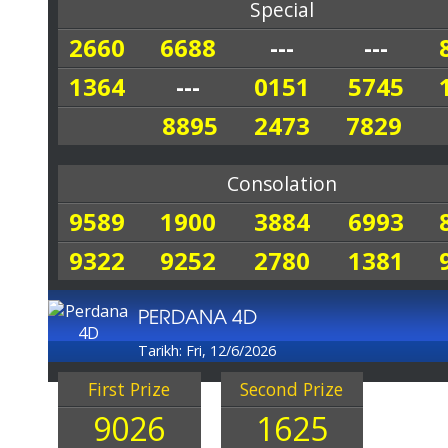
Special
2660
6688
---
---
1364
---
0151
5745
8895
2473
7829
Consolation
9589
1900
3884
6993
9322
9252
2780
1381
PERDANA 4D
Tarikh: Fri, 12/6/2026
First Prize
Second Prize
9026
1625