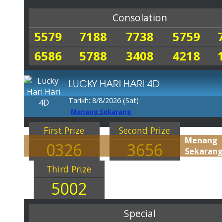
Consolation
5579
7188
7738
5759
6586
5788
3408
4218
LUCKY HARI HARI 4D
Tarikh: 8/8/2026 (Sat)
Menang Sekarang
First Prize
Second Prize
Menang
0326
3656
Sekaran
Third Prize
5002
Special