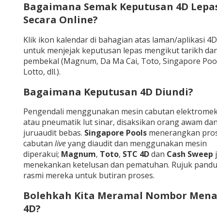
Bagaimana Semak Keputusan 4D Lepa
Secara Online?
Klik ikon kalendar di bahagian atas laman/aplikasi 4
untuk menjejak keputusan lepas mengikut tarikh da
pembekal (Magnum, Da Ma Cai, Toto, Singapore Poo
Lotto, dll.).
Bagaimana Keputusan 4D Diundi?
Pengendali menggunakan mesin cabutan elektromek
atau pneumatik lut sinar, disaksikan orang awam da
juruaudit bebas.
Singapore Pools
menerangkan pro
cabutan
live
yang diaudit dan menggunakan mesin
diperakui;
Magnum
,
Toto
,
STC 4D
dan
Cash Sweep
menekankan ketelusan dan pematuhan. Rujuk pand
rasmi mereka untuk butiran proses.
Bolehkah Kita Meramal Nombor Men
4D?