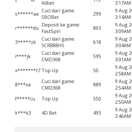
Allbet
3:17AM
Cuci dari game:
9 Aug 
s******aa
299
SBOBet
3:14AM
Deposit ke game:
9 Aug 
r******du
863
FastSpin
3:09AM
Cuci dari game:
9 Aug 
3*****zk
618
SCR888H5
3:04AM
Cuci dari game:
9 Aug 
i****jk
595
CMD368
3:01AM
9 Aug 
x*******t7
Top Up
50
2:58AM
Cuci dari game:
9 Aug 
8***xa
889
CMD368
2:54AM
9 Aug 
f*****cu
Top Up
550
2:50AM
9 Aug 
k***k3
4D Bet
493
2:46AM