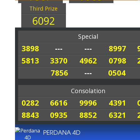
Third Prize
6092
Special
3898
---
---
8997
5813
3370
4962
0798
7856
---
0504
Consolation
0282
6616
9996
4391
8843
0935
8852
6321
PERDANA 4D