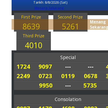
Tarikh: 8/8/2026 (Sat)
Menang Sekarang
First Prize
Second Prize
Menang
8639
5261
Sekaran
Third Prize
4010
Special
1724
9097
---
---
2249
0723
0119
0678
9950
---
5735
Consolation