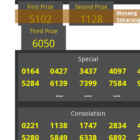
First Prize
Second Prize
Menang
5102
1128
Sekaran
Third Prize
6050
Special
0164
0427
3437
4097
5284
6139
7399
7584
---
---
---
Consolation
0221
1138
1747
2834
5280
5849
6338
6892