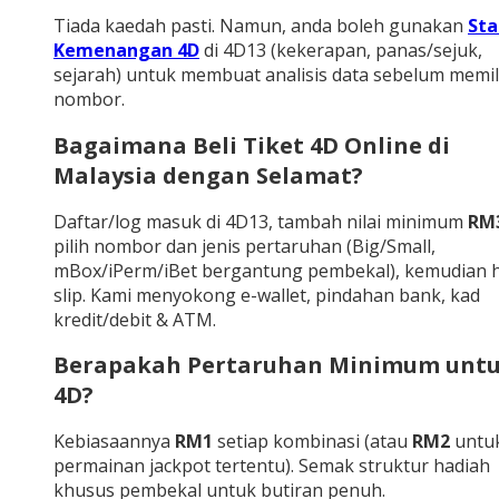
Tiada kaedah pasti. Namun, anda boleh gunakan
Sta
Kemenangan 4D
di 4D13 (kekerapan, panas/sejuk,
sejarah) untuk membuat analisis data sebelum memil
nombor.
Bagaimana Beli Tiket 4D Online di
Malaysia dengan Selamat?
Daftar/log masuk di 4D13, tambah nilai minimum
RM
pilih nombor dan jenis pertaruhan (Big/Small,
mBox/iPerm/iBet bergantung pembekal), kemudian 
slip. Kami menyokong e-wallet, pindahan bank, kad
kredit/debit & ATM.
Berapakah Pertaruhan Minimum unt
4D?
Kebiasaannya
RM1
setiap kombinasi (atau
RM2
untu
permainan jackpot tertentu). Semak struktur hadiah
khusus pembekal untuk butiran penuh.