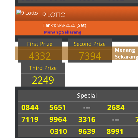
9 LOTTO
Tarikh: 8/8/2026 (Sat)
Menang Sekarang
First Prize
Second Prize
Menang
4332
7394
Sekaran
Third Prize
2249
Special
0844
5651
---
2684
7119
9964
3316
---
0310
9639
8991