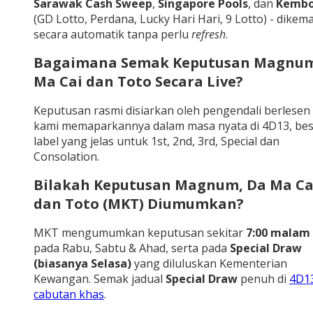
Sarawak Cash Sweep
,
Singapore Pools
, dan
Kembo
(GD Lotto, Perdana, Lucky Hari Hari, 9 Lotto) - dikema
secara automatik tanpa perlu
refresh
.
Bagaimana Semak Keputusan Magnum
Ma Cai dan Toto Secara Live?
Keputusan rasmi disiarkan oleh pengendali berlesen
kami memaparkannya dalam masa nyata di 4D13, bes
label yang jelas untuk 1st, 2nd, 3rd, Special dan
Consolation.
Bilakah Keputusan Magnum, Da Ma Ca
dan Toto (MKT) Diumumkan?
MKT mengumumkan keputusan sekitar
7:00 malam
pada Rabu, Sabtu & Ahad, serta pada
Special Draw
(biasanya Selasa)
yang diluluskan Kementerian
Kewangan. Semak jadual
Special Draw
penuh di
4D1
cabutan khas
.