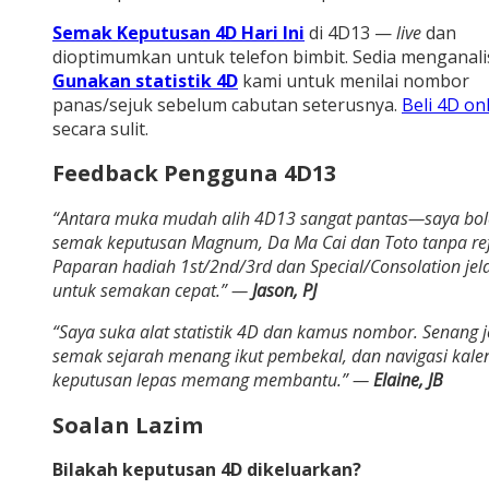
Semak Keputusan 4D Hari Ini
di 4D13 —
live
dan
dioptimumkan untuk telefon bimbit. Sedia menganali
Gunakan statistik 4D
kami untuk menilai nombor
panas/sejuk sebelum cabutan seterusnya.
Beli 4D on
secara sulit.
Feedback Pengguna 4D13
“Antara muka mudah alih 4D13 sangat pantas—saya bo
semak keputusan Magnum, Da Ma Cai dan Toto tanpa ref
Paparan hadiah 1st/2nd/3rd dan Special/Consolation jel
untuk semakan cepat.” —
Jason, PJ
“Saya suka alat statistik 4D dan kamus nombor. Senang j
semak sejarah menang ikut pembekal, dan navigasi kale
keputusan lepas memang membantu.” —
Elaine, JB
Soalan Lazim
Bilakah keputusan 4D dikeluarkan?