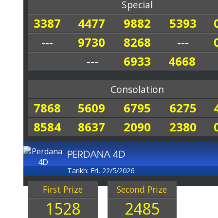
Special
3387
4477
9882
5393
---
9730
8268
---
---
6933
4668
Consolation
7868
5609
6795
6275
8584
8637
2090
2380
PERDANA 4D
Tarikh: Fri, 22/5/2026
First Prize
Second Prize
1528
2485