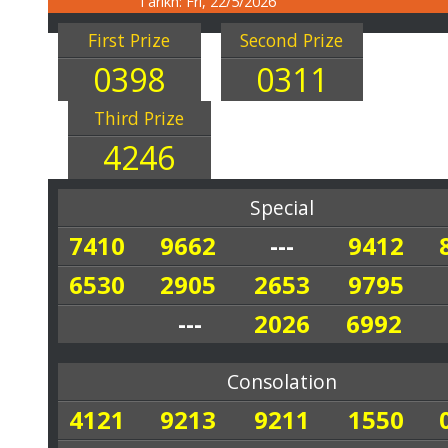
Tarikh: Fri, 22/5/2026
First Prize
Second Prize
0398
0311
Third Prize
4246
Special
7410
9662
---
9412
6530
2905
2653
9795
---
2026
6992
Consolation
4121
9213
9211
1550