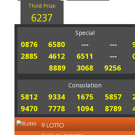
Third Prize
6237
Special
0876
6580
---
---
2885
4612
6511
---
8889
3068
9256
Consolation
5812
9334
1675
5857
9470
7778
1094
8789
9 LOTTO