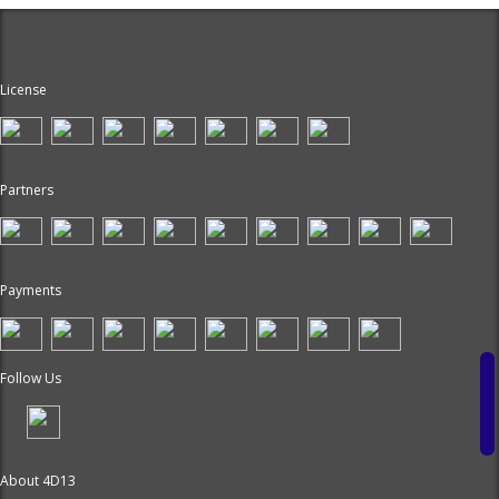
License
Partners
Payments
Follow Us
About 4D13