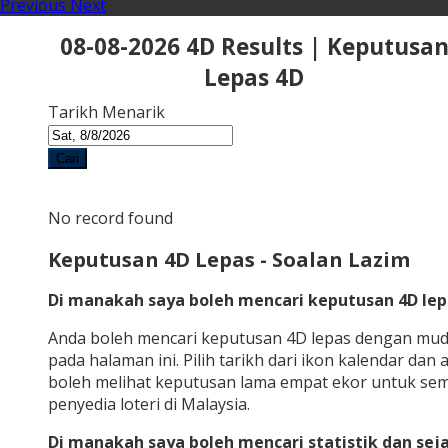
Previous
Next
08-08-2026 4D Results | Keputusa
Lepas 4D
Tarikh Menarik
Cari
No record found
Keputusan 4D Lepas - Soalan Lazim
Di manakah saya boleh mencari keputusan 4D lep
Anda boleh mencari keputusan 4D lepas dengan mu
pada halaman ini. Pilih tarikh dari ikon kalendar dan 
boleh melihat keputusan lama empat ekor untuk se
penyedia loteri di Malaysia.
Di manakah saya boleh mencari statistik dan sej